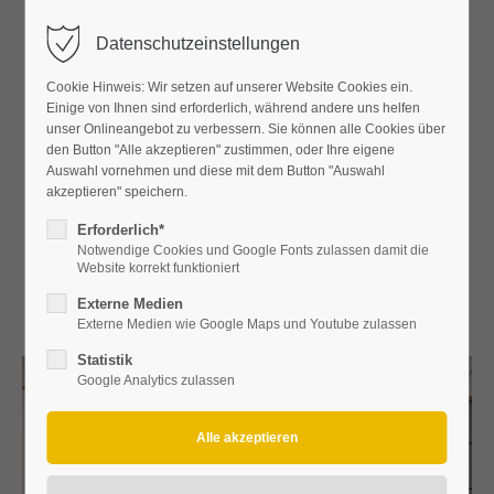
Menü
Datenschutzeinstellungen
Der Eintrag "offcanvas-col1" existiert leider nicht.
Cookie Hinweis: Wir setzen auf unserer Website Cookies ein.
Einige von Ihnen sind erforderlich, während andere uns helfen
Der Eintrag "offcanvas-col2" existiert leider nicht.
unser Onlineangebot zu verbessern. Sie können alle Cookies über
den Button "Alle akzeptieren" zustimmen, oder Ihre eigene
2023-12-22 09:00
Auswahl vornehmen und diese mit dem Button "Auswahl
akzeptieren" speichern.
Der Eintrag "offcanvas-col3" existiert leider nicht.
WIR WÜNSCHEN FROHE
Erforderlich*
Notwendige Cookies und Google Fonts zulassen damit die
WEIHNACHTEN UND EINEN GUTEN
Der Eintrag "offcanvas-col4" existiert leider nicht.
Website korrekt funktioniert
RUTSCH INS NEUE JAHR!
Externe Medien
Externe Medien wie Google Maps und Youtube zulassen
Statistik
Google Analytics zulassen