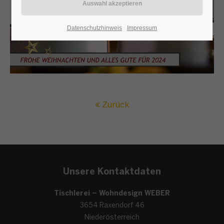
Datenschutzhinweis
Impressum
Zurück
Unsere Kontaktdaten
Tischlerei – Wohndesign WEBER
3654 Raxendorf 46
Niederösterreich