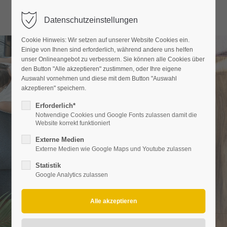
Menü
Datenschutzeinstellungen
Der Eintrag "offcanvas-col1" existiert leider nicht.
Cookie Hinweis: Wir setzen auf unserer Website Cookies ein.
Einige von Ihnen sind erforderlich, während andere uns helfen
Der Eintrag "offcanvas-col2" existiert leider nicht.
unser Onlineangebot zu verbessern. Sie können alle Cookies über
den Button "Alle akzeptieren" zustimmen, oder Ihre eigene
Auswahl vornehmen und diese mit dem Button "Auswahl
akzeptieren" speichern.
Der Eintrag "offcanvas-col3" existiert leider nicht.
Erforderlich*
Notwendige Cookies und Google Fonts zulassen damit die
Der Eintrag "offcanvas-col4" existiert leider nicht.
Website korrekt funktioniert
RAUMAUSSTATTUNG
Externe Medien
Externe Medien wie Google Maps und Youtube zulassen
Statistik
Google Analytics zulassen