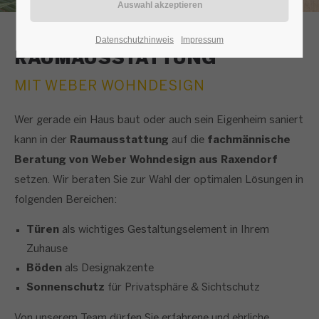
Datenschutzhinweis
Impressum
RAUMAUSSTATTUNG
MIT WEBER WOHNDESIGN
Wer gerade ein Haus baut oder auch sein Eigenheim saniert
kann in der
Raumausstattung
auf die
fachmännische
Beratung von Weber Wohndesign aus Raxendorf
setzen. Wir beraten Sie zur Wahl der optimalen Lösungen in
folgenden Bereichen:
Türen
als wichtiges Gestaltungselement in Ihrem
Zuhause
Böden
als Designakzente
Sonnenschutz
für Privatsphäre & Sichtschutz
Von unserem Team dürfen Sie erfahrene und ehrliche