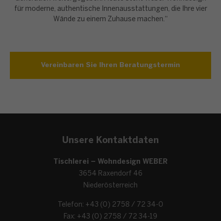
für moderne, authentische Innenausstattungen, die Ihre vier
Wände zu einem Zuhause machen.“
Vereinbaren Sie Ihren Beratungstermin
Unsere Kontaktdaten
Tischlerei – Wohndesign WEBER
3654 Raxendorf 46
Niederösterreich
Telefon: +43 (0) 2758 / 72 34-0
Fax: +43 (0) 2758 / 72 34-19